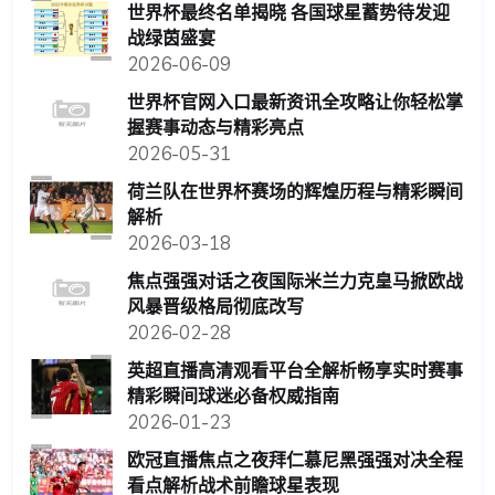
世界杯最终名单揭晓 各国球星蓄势待发迎
战绿茵盛宴
2026-06-09
世界杯官网入口最新资讯全攻略让你轻松掌
握赛事动态与精彩亮点
2026-05-31
荷兰队在世界杯赛场的辉煌历程与精彩瞬间
解析
2026-03-18
焦点强强对话之夜国际米兰力克皇马掀欧战
风暴晋级格局彻底改写
2026-02-28
英超直播高清观看平台全解析畅享实时赛事
精彩瞬间球迷必备权威指南
2026-01-23
欧冠直播焦点之夜拜仁慕尼黑强强对决全程
看点解析战术前瞻球星表现