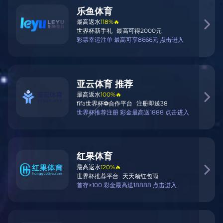
2026-06-09
好的，我会按照你的要求生成一篇完整的文章示
例，包含摘要、四个小标题、每个小标题下至少三
个自然段的详细阐述，以及最后的两段总结，全文
围绕“世界杯最终名单揭晓 各国球星蓄势待发迎战
绿茵盛宴”。我会保持每段字数均衡，总字数接近
3000字。下面是示例文章：
---
随着世界杯最终名单的揭晓，全球球迷的目光再次
聚焦于绿茵场上最激动人心的赛事。各支国家队的
球星们在经过漫长的赛季征程和严格的选拔后，终
于集结在一起，准备迎接这一盛大的足球盛宴。此
次名单不仅体现了球队战术布局的精细安排，也反
映出各国足球发展的最新趋势和潜力。无论是世界