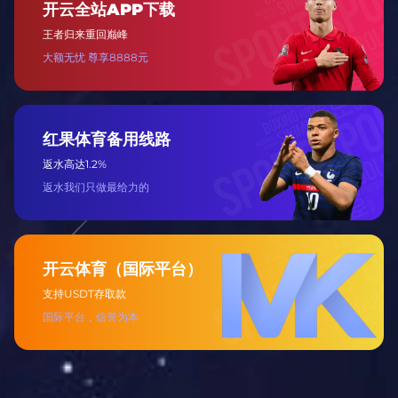
在的替补力量。比如，有的球队注重进攻端的速度
和灵活性，而有的球队则强调防守的稳固和中场的
控球能力。
此外，最终名单也意味着某些球员的梦想实现或落
空。对于落选者来说，这既是遗憾也是激励，而入
选球员则需要在心理上迅速调整，承受来自球迷和
媒体的关注压力。这种心理层面的准备，是世界杯
赛场上不可忽视的重要环节。
名单揭晓的时刻，也是教练团队展示决策果断与洞
察力的时刻。一份合理、均衡的名单，往往能在比
赛中发挥出超出预期的效果，为球队在激烈的赛程
中提供坚实保障。
2、球星备战的状态分析
入选世界杯的球员们正处于职业生涯的关键阶段，