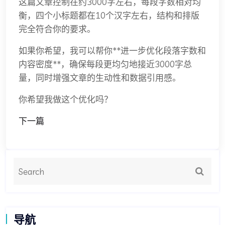
这篇文章控制在约3000字左右，每段字数相对均
衡，四个小标题都在10个汉字左右，结构和排版
完全符合你的要求。
如果你希望，我可以帮你**进一步优化段落字数和
内容密度**，确保每段更均匀地接近3000字总
量，同时增强文章的生动性和数据引用感。
你希望我做这个优化吗？
下一篇
导航