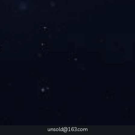
知道
乐天堂官网
项目案例
今日公司
服务种类
交流
fun88官网体育
联系方式
四川省乐山市市中区嘉州大道258号产权大厦三楼
15230257546
unsold@163.com