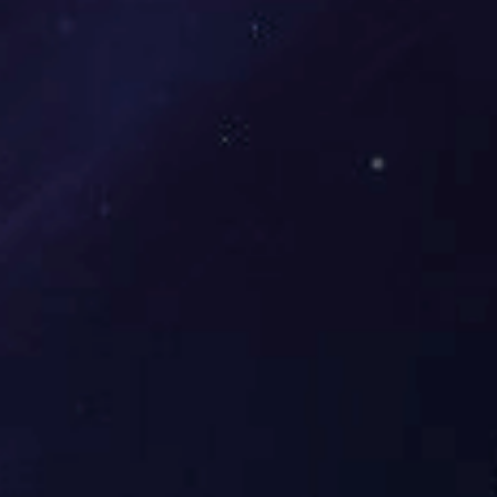
市，单场赛事参与人数最高达 5000 人，凭借专业的组织
能力和丰富的互动体验，成为区域内颇具影响力的群众
体育 IP。
直播业务方面，公司搭建了专业化体育直播团队，
配备 4K 超高清设备与多机位导播系统，实现赛事画面实
时传输、数据同步解析及线上互动功能。目前已与国内
10 余家体育场馆达成合作，全年直播赛事时长超 1500
小时，通过抖音、视频号等平台累计吸引超 3000 万次观
看，为无法到场的观众搭建起沉浸式观赛桥梁。
乐天堂官网中国
始终以用户需求为导向，不断优化
业务布局，在推动体育赛事大众化、体育内容数字化的
道路上持续发力，逐步成长为区域体育产业发展的重要
推动者。