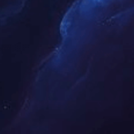
知道
乐天堂官网
About Us
2018 年 6 月，专注于体育产业生态构建的实体在杭
州市滨江区滨盛路 1508 号海亮大厦 12 层正式成立，即
乐天堂官网(中国·fun88.com)
公司。自创立以来，公司
以 “激活体育活力，传递运动价值” 为核心理念，深耕赛
事运营与体育直播两大核心板块，致力于为大众提供多
元化体育服务。
在赛事领域，公司具备从策划、执行到落地的全链
条服务能力，累计运营各类体育赛事超 200 场，涵盖马
拉松、篮球联赛、羽毛球挑战赛等多个品类。其中，自
主打造的 “城市运动季” 系列赛事已覆盖江浙沪 12 个城