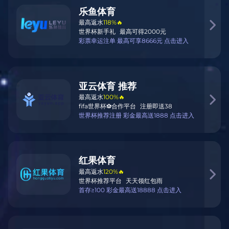
宴！🎯💥
quan ming xing zhen rong zhen han lai xi lan qiu lian sai
guan wang mei yi chang dou shi shi jue sheng yan
灵活服务方案
我们的工作方式