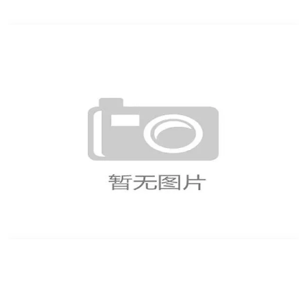
美加墨世界杯球队定位球战术分析与攻防效率
评估研究及未来趋势探讨
墨西哥2026世界杯预选赛征程分析球队实力
与晋级前景展望全面解读未来