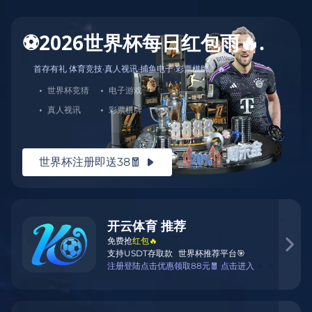
🏀全明星阵容，
震撼来袭！篮球
联赛官网，每一
场都是视觉盛