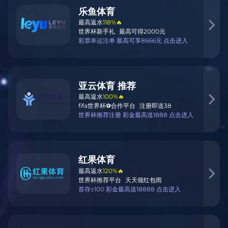
宴！🎯💥
quan ming xing zhen rong zhen han lai xi lan qiu lian sai
guan wang mei yi chang dou shi shi jue sheng yan
灵活服务方案
我们的工作方式