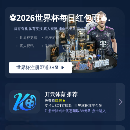
🏀全明星阵容，
震撼来袭！篮球
联赛官网，每一
场都是视觉盛