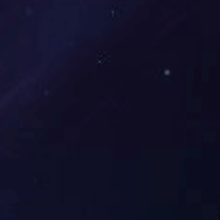
市，单场赛事参与人数最高达 5000 人，凭借专业的组织
能力和丰富的互动体验，成为区域内颇具影响力的群众
体育 IP。
直播业务方面，公司搭建了专业化体育直播团队，
配备 4K 超高清设备与多机位导播系统，实现赛事画面实
时传输、数据同步解析及线上互动功能。目前已与国内
10 余家体育场馆达成合作，全年直播赛事时长超 1500
小时，通过抖音、视频号等平台累计吸引超 3000 万次观
看，为无法到场的观众搭建起沉浸式观赛桥梁。
乐天堂官网中国
始终以用户需求为导向，不断优化
业务布局，在推动体育赛事大众化、体育内容数字化的
道路上持续发力，逐步成长为区域体育产业发展的重要
推动者。