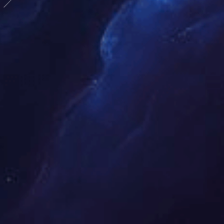
知道
乐天堂官网
About Us
2018 年 6 月，专注于体育产业生态构建的实体在杭
州市滨江区滨盛路 1508 号海亮大厦 12 层正式成立，即
乐天堂官网(中国·fun88.com)
公司。自创立以来，公司
以 “激活体育活力，传递运动价值” 为核心理念，深耕赛
事运营与体育直播两大核心板块，致力于为大众提供多
元化体育服务。
在赛事领域，公司具备从策划、执行到落地的全链
条服务能力，累计运营各类体育赛事超 200 场，涵盖马
拉松、篮球联赛、羽毛球挑战赛等多个品类。其中，自
主打造的 “城市运动季” 系列赛事已覆盖江浙沪 12 个城