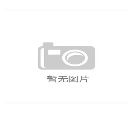
美加墨世界杯球队定位球战术分析与攻防效率
评估研究及未来趋势探讨
墨西哥2026世界杯预选赛征程分析球队实力
与晋级前景展望全面解读未来